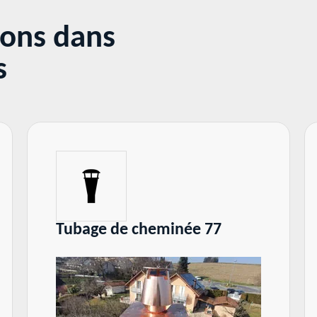
sons dans
s
ubage de cheminée 77
Réparat