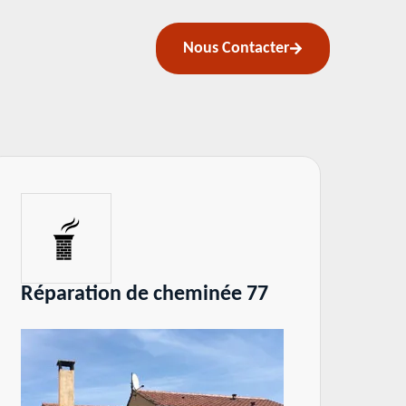
Nous Contacter
ion de cheminée 77
Pose de chap
cheminée 77